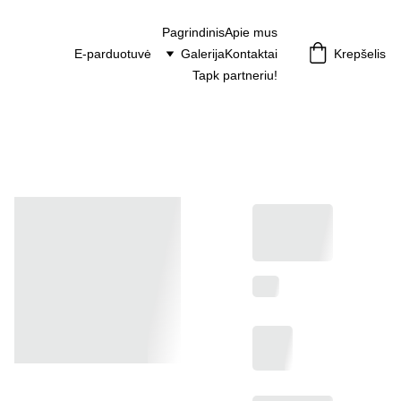
Pagrindinis
Apie mus
E-parduotuvė
Galerija
Kontaktai
Krepšelis
Tapk partneriu!