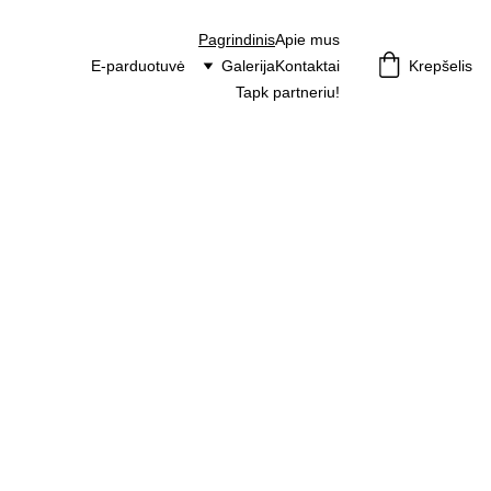
Pagrindinis
Apie mus
E-parduotuvė
Galerija
Kontaktai
Krepšelis
Tapk partneriu!
KAMINAI 
KROSNE
LĖMS IR 