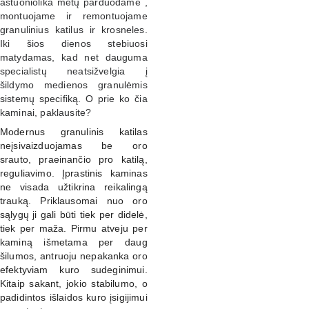
aštuoniolika metų parduodame ,
montuojame ir remontuojame
granulinius katilus ir krosneles.
Iki šios dienos stebiuosi
matydamas, kad net dauguma
specialistų neatsižvelgia į
šildymo medienos granulėmis
sistemų specifiką. O prie ko čia
kaminai, paklausite?
Modernus granulinis katilas
neįsivaizduojamas be oro
srauto, praeinančio pro katilą,
reguliavimo. Įprastinis kaminas
ne visada užtikrina reikalingą
trauką. Priklausomai nuo oro
sąlygų ji gali būti tiek per didelė,
tiek per maža. Pirmu atveju per
kaminą išmetama per daug
šilumos, antruoju nepakanka oro
efektyviam kuro sudeginimui.
Kitaip sakant, jokio stabilumo, o
padidintos išlaidos kuro įsigijimui