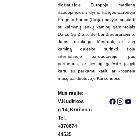
didžiausioje Europoje medieną
naudojančios šildymo įrangos parodoje
Progetto Fuoco (Italija) pavyko susitarti
su kaimynų lenkų kaminų gamintojais
Darco Sp.Z.o.o. dėl bendradarbiavimo.
Jums reikalingą dūmtraukį ar visą
kaminą galėsite surinkti šioje
internetinėje parduotuvėje, pas
partnerius, ar tiesiog galėsite įsigyti
kartu su perkamu katilu ar krosnele
mūsų parduotuvėje Kuršėnuose.
Mus rasite: 
V.Kudirkos 
g.14, Kuršėnai
Tel. 
+370674
44535  