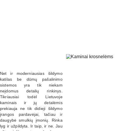
Kaminai 
Kaminai 
Kaminai 
granulinėms
malkinėms 
granuliniam
 krosnelėms 
krosnelėms 
s katilams 
(80mm)
(120/130 
(100 mm)
mm)
Net ir moderniausias šildymo
katilas be dūmų pašalinimo
sistemos yra tik niekam
neįdomus detalių rinkinys.
Tikriausiai todėl Lietuvoje
kaminais ir jų detalėmis
prekiauja ne tik didieji šildymo
įrangos pardavėjai, tačiau ir
daugybė smulkių įmonių. Rinka
lyg ir užpildyta. Ir taip, ir ne. Jau