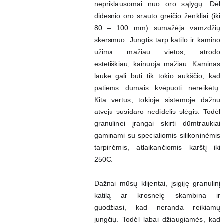
nepriklausomai nuo oro sąlygų. Dėl
didesnio oro srauto greičio ženkliai (iki
80 – 100 mm) sumažėja vamzdžių
skersmuo. Jungtis tarp katilo ir kamino
užima mažiau vietos, atrodo
estetiškiau, kainuoja mažiau. Kaminas
lauke gali būti tik tokio aukščio, kad
patiems dūmais kvėpuoti nereikėtų.
Kita vertus, tokioje sistemoje dažnu
atveju susidaro nedidelis slėgis. Todėl
granulinei įrangai skirti dūmtraukiai
gaminami su specialiomis silikoninėmis
tarpinėmis, atlaikančiomis karštį iki
250C.
Dažnai mūsų klijentai, įsigiję granulinį
katilą ar krosnelę skambina ir
guodžiasi, kad neranda reikiamų
jungčių. Todėl labai džiaugiamės, kad