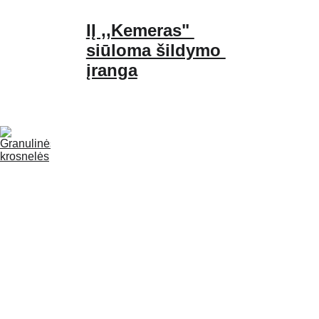
IĮ ,,Kemeras" 
siūloma šildymo 
įranga