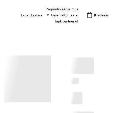
Pagrindinis
Apie mus
E-parduotuvė
Galerija
Kontaktai
Krepšelis
Tapk partneriu!