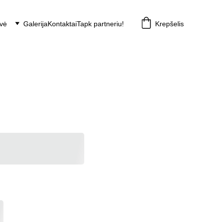
vė
Galerija
Kontaktai
Tapk partneriu!
Krepšelis