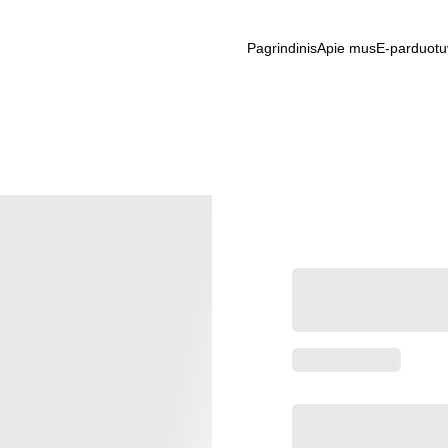
Pagrindinis
Apie mus
E-parduotu