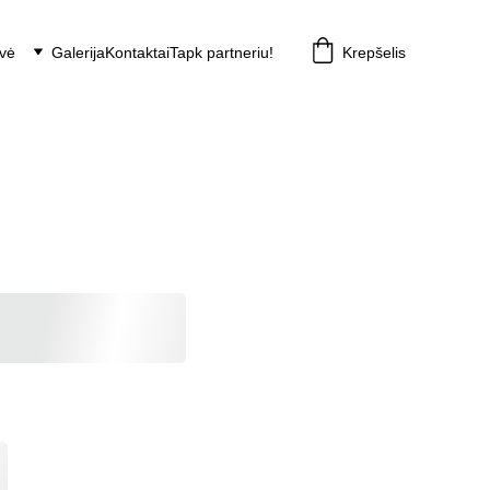
vė
Galerija
Kontaktai
Tapk partneriu!
Krepšelis