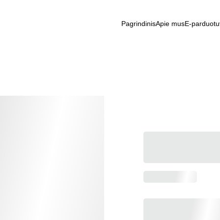
Pagrindinis
Apie mus
E-parduotu