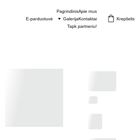
Pagrindinis
Apie mus
E-parduotuvė
Galerija
Kontaktai
Krepšelis
Tapk partneriu!