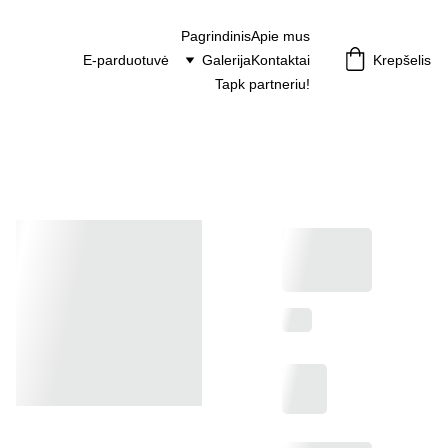
Pagrindinis
Apie mus
E-parduotuvė
Galerija
Kontaktai
Krepšelis
Tapk partneriu!