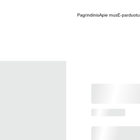
Pagrindinis
Apie mus
E-parduotu