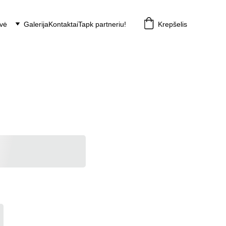
vė
Galerija
Kontaktai
Tapk partneriu!
Krepšelis